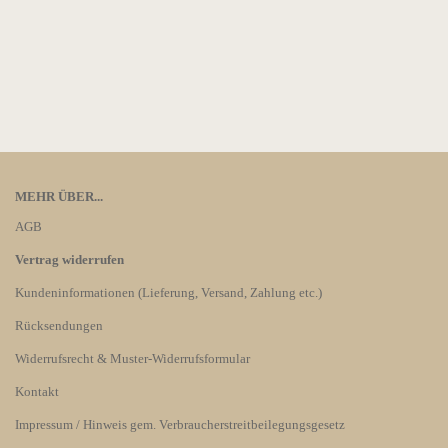
MEHR ÜBER...
AGB
Vertrag widerrufen
Kundeninformationen (Lieferung, Versand, Zahlung etc.)
Rücksendungen
Widerrufsrecht & Muster-Widerrufsformular
Kontakt
Impressum / Hinweis gem. Verbraucherstreitbeilegungsgesetz