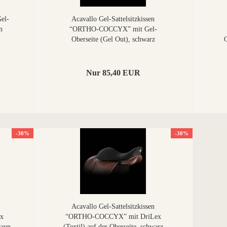
Gel-
Acavallo Gel-Sattelsitzkissen
n
“ORTHO-COCCYX” mit Gel-
Oberseite (Gel Out), schwarz
O
Nur 85,40 EUR
-30%
-30%
Acavallo Gel-Sattelsitzkissen
x
“ORTHO-COCCYX” mit DriLex
raun
(Textil) auf der Oberseite, schwarz