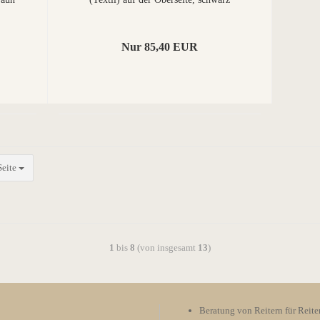
Nur 85,40 EUR
Seite
1
bis
8
(von insgesamt
13
)
Beratung von Reitern für Reite