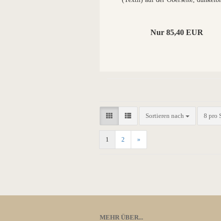
Nur 85,40 EUR
Sortieren nach
8 pro 
1
2
»
MEHR ÜBER...