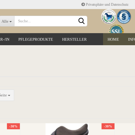
Privatsphäre und Datenschutz
Sprache auswählen
Alle
R-/IN
PFLEGEPRODUKTE
HERSTELLER
HOME
INF
Lieferland
Konto erstellen
Seite
Passwort vergessen?
-30%
-30%