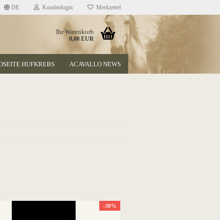
DE
Kundenlogin
Merkzettel
Ihr Warenkorb
0,00 EUR
OSEITE HUFKREBS
ACAVALLO NEWS
-30%