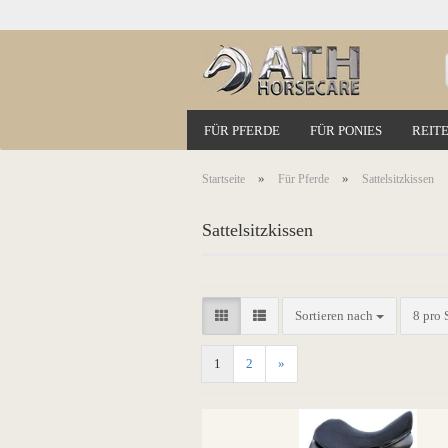
FÜR PFERDE
FÜR PONIES
REITE
»
»
Startseite
Für Pferde
Sattelsitzkissen
Sattelsitzkissen
Sortieren nach
8 pro 
1
2
»