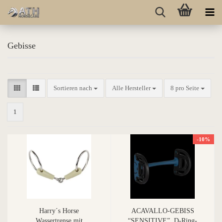
Gebisse
Sortieren nach
Alle Hersteller
8 pro Seite
1
-10%
Harry´s Horse
ACAVALLO-GEBISS
Wassertrense mit
“SENSITIVE”, D-Ring-