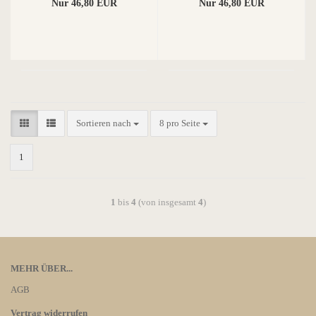
Nur 46,80 EUR
Nur 46,80 EUR
Sortieren nach
8 pro Seite
1
1
bis
4
(von insgesamt
4
)
MEHR ÜBER...
AGB
Vertrag widerrufen