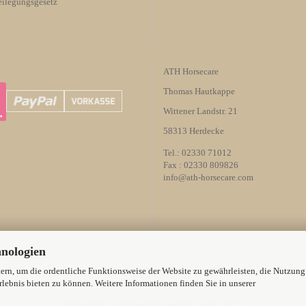
eilegungsgesetz
ATH Horsecare
Thomas Hautkappe
Wittener Landstr. 21
58313 Herdecke
Tel.: 02330 71012
Fax : 02330 809826
info@ath-horsecare.com
hnologien
rn, um die ordentliche Funktionsweise der Website zu gewährleisten, die Nutzung
lebnis bieten zu können. Weitere Informationen finden Sie in unserer
Shopping Cart Software
by Gambio.com © 2023