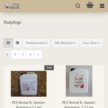
Hufpflege
Sortieren nach
Alle Hersteller
8 pro Seite
1
2
3
4
»
TOP
PES Revital K, Intensiv-
PES Revital K, Intensiv-
Konzentrat 5 Liter
Konzentrat, 2,5 Liter