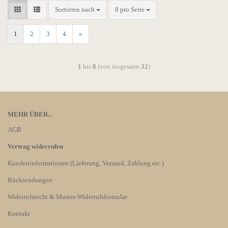
Sortieren nach
8 pro Seite
1
2
3
4
»
1
bis
8
(von insgesamt
32
)
MEHR ÜBER...
AGB
Vertrag widerrufen
Kundeninformationen (Lieferung, Versand, Zahlung etc.)
Rücksendungen
Widerrufsrecht & Muster-Widerrufsformular
Kontakt