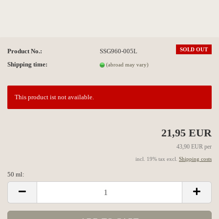
SOLD OUT
Product No.:
SSG960-005L
Shipping time:
(abroad may vary)
This product ist not available.
21,95 EUR
43,90 EUR per
incl. 19% tax excl.
Shipping costs
50 ml:
50
ml