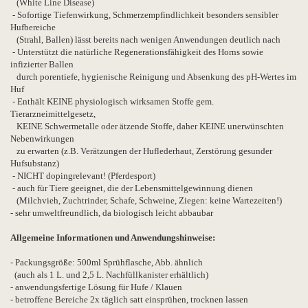
(White Line Disease)
- Sofortige Tiefenwirkung, Schmerzempfindlichkeit besonders sensibler
Hufbereiche
(Strahl, Ballen) lässt bereits nach wenigen Anwendungen deutlich nach
- Unterstützt die natürliche Regenerationsfähigkeit des Horns sowie
infizierter Ballen
durch porentiefe, hygienische Reinigung und Absenkung des pH-Wertes im
Huf
- Enthält KEINE physiologisch wirksamen Stoffe gem.
Tierarzneimittelgesetz,
KEINE Schwermetalle oder ätzende Stoffe, daher KEINE unerwünschten
Nebenwirkungen
zu erwarten (z.B. Verätzungen der Huflederhaut, Zerstörung gesunder
Hufsubstanz)
- NICHT dopingrelevant! (Pferdesport)
- auch für Tiere geeignet, die der Lebensmittelgewinnung dienen
(Milchvieh, Zuchtrinder, Schafe, Schweine, Ziegen: keine Wartezeiten!)
- sehr umweltfreundlich, da biologisch leicht abbaubar
Allgemeine Informationen und Anwendungshinweise:
- Packungsgröße: 500ml Sprühflasche, Abb. ähnlich
(auch als 1 L. und 2,5 L. Nachfüllkanister erhältlich)
- anwendungsfertige Lösung für Hufe / Klauen
- betroffene Bereiche 2x täglich satt einsprühen, trocknen lassen