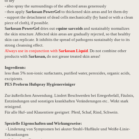
to dry
- also spray the surroundings of the affected areas generously
- then apply
Sarkosan PowerGel
to thickened skin areas and let them dry
- support the detachment of dead cells mechanically (by hand or with a clean
piece of cloth), if possible.
Sarkosan PowerGel
dries out e
quine sarcoids
and sustainably normalizes
the skin structure. Affected skin areas are gradually rejected, so that healthy
skin can replicate. It inhibits the spread of pathogens sustainably due to its
strong cleansing effect.
Always use in conjunction with
Sarkosan
Liquid
.
Do not combine other
products with
Sarkosan,
do not grease treated skin areas!
Ingredients:
less than 5% non-ionic surfactants, purified water, peroxides, organic acids,
excipients.
PES Proform Hufspray Hygienereiniger
Zur äußerlichen Anwendung. Lindert Beschwerden bei Erregerbefall, Fäulnis,
Entzündungen und sonstigen krankhaften Veränderungen etc.. Wirkt stark
reinigend.
Für alle Huf- und Klauentiere geeignet: Pferd, Schaf, Rind, Schwein.
Spezielle Eigenschaften und Wirkungsweise:
- Linderung von Symptomen bei akuter Strahl-/Huffäule und Weiße-Linie-
Erkrankungen