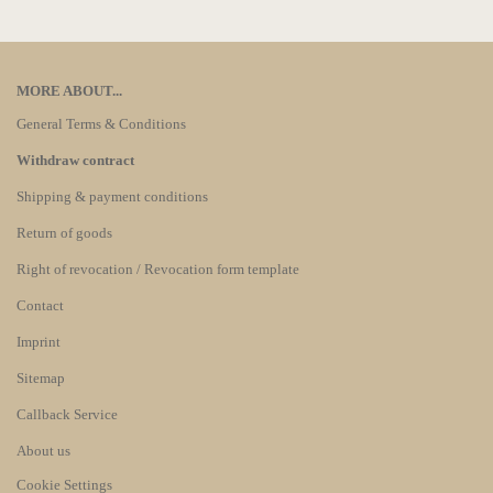
MORE ABOUT...
General Terms & Conditions
Withdraw contract
Shipping & payment conditions
Return of goods
Right of revocation / Revocation form template
Contact
Imprint
Sitemap
Callback Service
About us
Cookie Settings