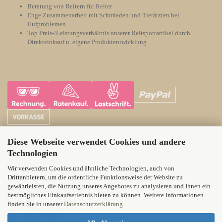
Beratung von Reitern für Reiter
Enge Zusammenarbeit mit Schmieden und Tierärzten bei
Hufproblemen
Top Preis-/Leistungsverhältnis unserer Reitsportartikel durch
Direkteinkauf u. eigene Produktentwicklung
Diese Webseite verwendet Cookies und andere
ATH Horsecare
Technologien
Thomas Hautkappe
Wir verwenden Cookies und ähnliche Technologien, auch von
Wittener Landstr. 21
Drittanbietern, um die ordentliche Funktionsweise der Website zu
gewährleisten, die Nutzung unseres Angebotes zu analysieren und Ihnen ein
58313 Herdecke
bestmögliches Einkaufserlebnis bieten zu können. Weitere Informationen
finden Sie in unserer
Datenschutzerklärung
.
Tel.: 02330 71012
Fax : 02330 809826