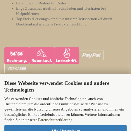
Beratung von Reitern für Reiter
Enge Zusammenarbeit mit Schmieden und Tierärzten bei
Hufproblemen
Top Preis-/Leistungsverhältnis unserer Reitsportartikel durch
Direkteinkauf u. eigene Produktentwicklung
Diese Webseite verwendet Cookies und andere
ATH Horsecare
Technologien
Thomas Hautkappe
Wir verwenden Cookies und ähnliche Technologien, auch von
Wittener Landstr. 21
Drittanbietern, um die ordentliche Funktionsweise der Website zu
gewährleisten, die Nutzung unseres Angebotes zu analysieren und Ihnen ein
58313 Herdecke
bestmögliches Einkaufserlebnis bieten zu können. Weitere Informationen
finden Sie in unserer
Datenschutzerklärung
.
Tel.: 02330 71012
Fax : 02330 809826