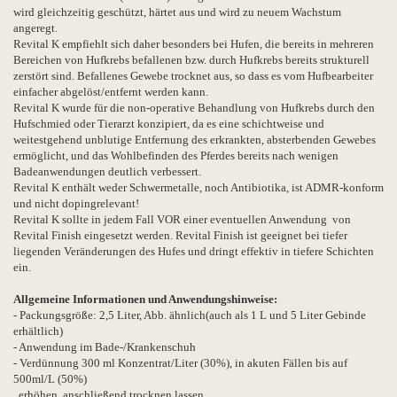
wird gleichzeitig geschützt, härtet aus und wird zu neuem Wachstum
angeregt.
Revital K empfiehlt sich daher besonders bei Hufen, die bereits in mehreren
Bereichen von Hufkrebs befallenen bzw. durch Hufkrebs bereits strukturell
zerstört sind. Befallenes Gewebe trocknet aus, so dass es vom Hufbearbeiter
einfacher abgelöst/entfernt werden kann.
Revital K wurde für die non-operative Behandlung von Hufkrebs durch den
Hufschmied oder Tierarzt konzipiert, da es eine schichtweise und
weitestgehend unblutige Entfernung des erkrankten, absterbenden Gewebes
ermöglicht, und das Wohlbefinden des Pferdes bereits nach wenigen
Badeanwendungen deutlich verbessert.
Revital K enthält weder Schwermetalle, noch Antibiotika, ist ADMR-konform
und nicht dopingrelevant!
Revital K sollte in jedem Fall VOR einer eventuellen Anwendung von
Revital Finish eingesetzt werden. Revital Finish ist geeignet bei tiefer
liegenden Veränderungen des Hufes und dringt effektiv in tiefere Schichten
ein.
Allgemeine Informationen und Anwendungshinweise:
- Packungsgröße: 2,5 Liter, Abb. ähnlich(auch als 1 L und 5 Liter Gebinde
erhältlich)
- Anwendung im Bade-/Krankenschuh
- Verdünnung 300 ml Konzentrat/Liter (30%), in akuten Fällen bis auf
500ml/L (50%)
erhöhen, anschließend trocknen lassen