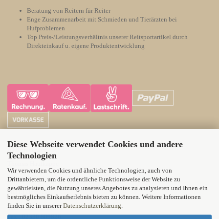
Beratung von Reitern für Reiter
Enge Zusammenarbeit mit Schmieden und Tierärzten bei
Hufproblemen
Top Preis-/Leistungsverhältnis unserer Reitsportartikel durch
Direkteinkauf u. eigene Produktentwicklung
Diese Webseite verwendet Cookies und andere
ATH Horsecare
Technologien
Thomas Hautkappe
Wir verwenden Cookies und ähnliche Technologien, auch von
Wittener Landstr. 21
Drittanbietern, um die ordentliche Funktionsweise der Website zu
gewährleisten, die Nutzung unseres Angebotes zu analysieren und Ihnen ein
58313 Herdecke
bestmögliches Einkaufserlebnis bieten zu können. Weitere Informationen
finden Sie in unserer
Datenschutzerklärung
.
Tel.: 02330 71012
Fax : 02330 809826