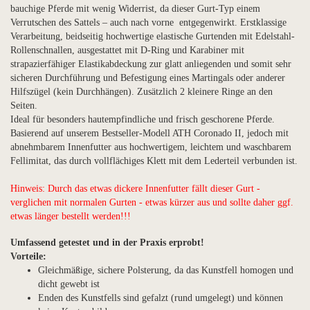
bauchige Pferde mit wenig Widerrist, da dieser Gurt-Typ einem
Verrutschen des Sattels – auch nach vorne entgegenwirkt. Erstklassige
Verarbeitung, beidseitig hochwertige elastische Gurtenden mit Edelstahl-
Rollenschnallen, ausgestattet mit D-Ring und Karabiner mit
strapazierfähiger Elastikabdeckung zur glatt anliegenden und somit sehr
sicheren Durchführung und Befestigung eines Martingals oder anderer
Hilfszügel (kein Durchhängen). Zusätzlich 2 kleinere Ringe an den
Seiten.
Ideal für besonders hautempfindliche und frisch geschorene Pferde.
Basierend auf unserem Bestseller-Modell ATH Coronado II, jedoch mit
abnehmbarem Innenfutter aus hochwertigem, leichtem und waschbarem
Fellimitat, das durch vollflächiges Klett mit dem Lederteil verbunden ist.
Hinweis: Durch das etwas dickere Innenfutter fällt dieser Gurt -
verglichen mit normalen Gurten - etwas kürzer aus und sollte daher ggf.
etwas länger bestellt werden!!!
Umfassend getestet und in der Praxis erprobt!
Vorteile:
Gleichmäßige, sichere Polsterung, da das Kunstfell homogen und
dicht gewebt ist
Enden des Kunstfells sind gefalzt (rund umgelegt) und können