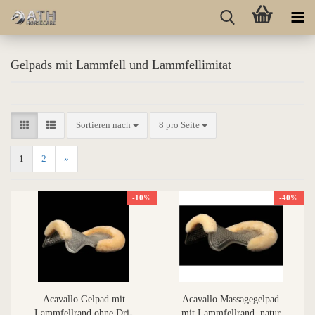
Gelpads mit Lammfell und Lammfellimitat
Sortieren nach
8 pro Seite
1
2
»
-10%
-40%
Acavallo Gelpad mit
Acavallo Massagegelpad
Lammfellrand ohne Dri-
mit Lammfellrand, natur