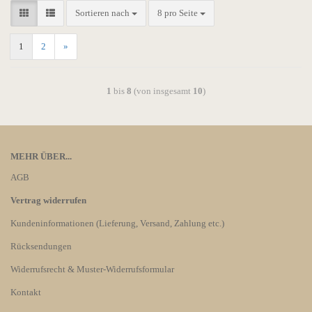
Sortieren nach
8 pro Seite
1
2
»
1
bis
8
(von insgesamt
10
)
MEHR ÜBER...
AGB
Vertrag widerrufen
Kundeninformationen (Lieferung, Versand, Zahlung etc.)
Rücksendungen
Widerrufsrecht & Muster-Widerrufsformular
Kontakt